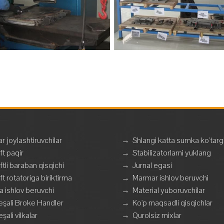
ar joylashtiruvchilar
→
Shlangi katta sumka ko'targ
ft paqir
→
Stabilizatorlarni yuklang
ftli baraban qisqichi
→
Jurnal egasi
ft rotatoriga biriktirma
→
Marmar ishlov beruvchi
a ishlov beruvchi
→
Material yuboruvchilar
şali Broke Handler
→
Ko'p maqsadli qisqichlar
şali vilkalar
→
Qurolsiz mixlar