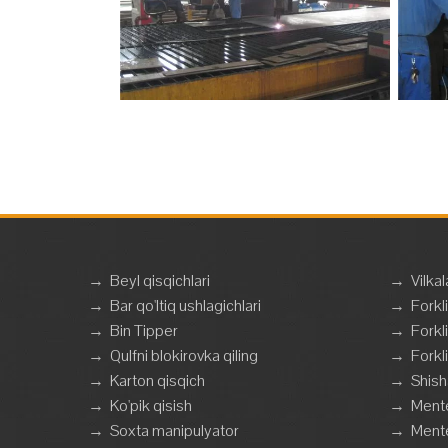
→
Beyl qisqichlari
→
Vilkal
→
Bar qo'ltiq ushlagichlari
→
Forkli
→
Bin Tipper
→
Forkli
→
Qulfni blokirovka qiling
→
Forkli
→
Karton qisqich
→
Shish
→
Ko'pik qisish
→
Mente
→
Soxta manipulyator
→
Mente